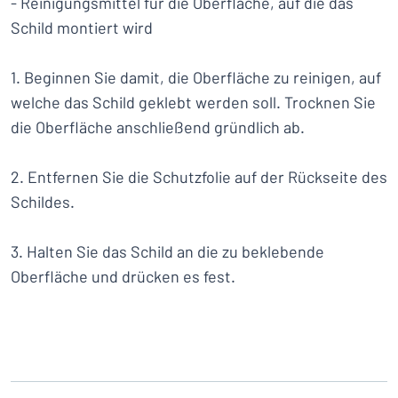
- Reinigungsmittel für die Oberfläche, auf die das
Alle Kategorien anzeigen
Schild montiert wird
Angebotsanfrage
1. Beginnen Sie damit, die Oberfläche zu reinigen, auf
Einloggen
welche das Schild geklebt werden soll. Trocknen Sie
Das Gesuchte nicht gefunden?
Schild hier entwerfen
die Oberfläche anschließend gründlich ab.
Kundenservice
2. Entfernen Sie die Schutzfolie auf der Rückseite des
Privat
/
Firma
Schildes.
Deutsch
3. Halten Sie das Schild an die zu beklebende
Oberfläche und drücken es fest.