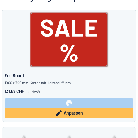
Alle Kategorien anzeigen
Angebotsanfrage
Einloggen
Das Gesuchte nicht gefunden?
Schild hier entwerfen
Kundenservice
Privat
/
Firma
Eco Board
Deutsch
1000 x 700 mm, Karton mit Holzschliffkern
131.89 CHF
mit MwSt.
Anpassen