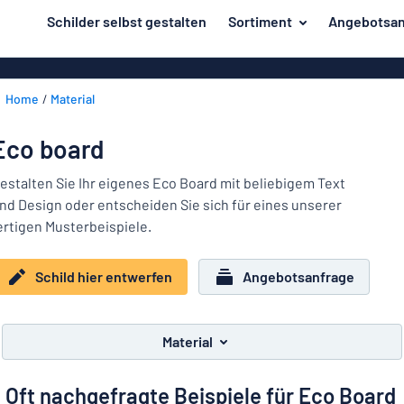
inhalt springen
Schilder selbst gestalten
Sortiment
Angebotsan
ier entwerfen
Herstellung
Gravurschild
Zurück
Home
Material
Bedruckte Sc
Material
zum
Menü
Branche
Eco board
Unsere
Haus und Heim
Bestseller
estalten Sie Ihr eigenes Eco Board mit beliebigem Text
nd Design oder entscheiden Sie sich für eines unserer
Herstellung
Büro und Arbeitsplatz
ertigen Musterbeispiele.
Verkehr und Fahrzeuge
Material
Schild hier entwerfen
Angebotsanfrage
Aufkleber
Branche
Haus
Namensschilder
und
Material
Büro
Heim
Kennzeichnung
und
Oft nachgefragte Beispiele für Eco Board
Arbeitsplatz
Alle Kategorien anzeigen