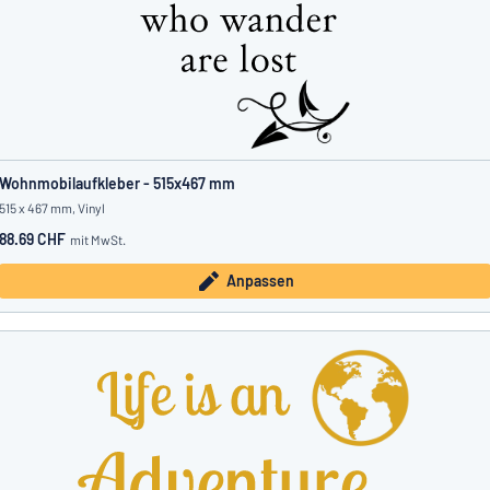
Wohnmobilaufkleber - 515x467 mm
515 x 467 mm, Vinyl
88.69 CHF
mit MwSt.
Anpassen