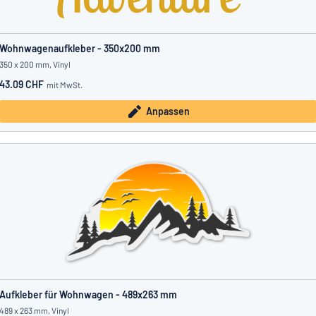
Wohnwagenaufkleber - 350x200 mm
350 x 200 mm, Vinyl
43.09 CHF
mit MwSt.
Anpassen
Aufkleber für Wohnwagen - 489x263 mm
489 x 263 mm, Vinyl