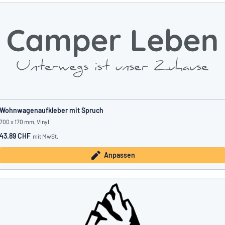
Wohnwagenaufkleber mit Spruch
700 x 170 mm, Vinyl
43.89 CHF
mit MwSt.
Anpassen