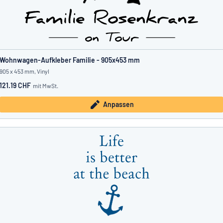
Wohnwagen-Aufkleber Familie - 905x453 mm
905 x 453 mm, Vinyl
121.19 CHF
mit MwSt.
Anpassen