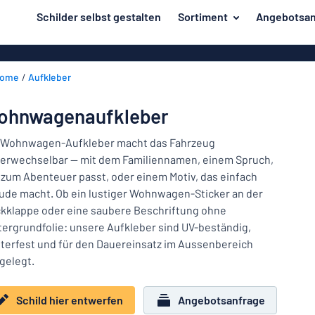
inhalt springen
Schilder selbst gestalten
Sortiment
Angebotsan
ier entwerfen
Herstellung
Gravurschild
Zurück
ome
Aufkleber
Bedruckte Sc
Material
zum
Menü
Branche
ohnwagenaufkleber
Unsere
Haus und Heim
Bestseller
 Wohnwagen-Aufkleber macht das Fahrzeug
erwechselbar — mit dem Familiennamen, einem Spruch,
Herstellung
Büro und Arbeitsplatz
 zum Abenteuer passt, oder einem Motiv, das einfach
ude macht. Ob ein lustiger Wohnwagen-Sticker an der
Verkehr und Fahrzeuge
Material
kklappe oder eine saubere Beschriftung ohne
Aufkleber
Branche
tergrundfolie: unsere Aufkleber sind UV-beständig,
Haus
terfest und für den Dauereinsatz im Aussenbereich
Namensschilder
und
gelegt.
Büro
Heim
Kennzeichnung
und
Schild hier entwerfen
Angebotsanfrage
Arbeitsplatz
Alle Kategorien anzeigen