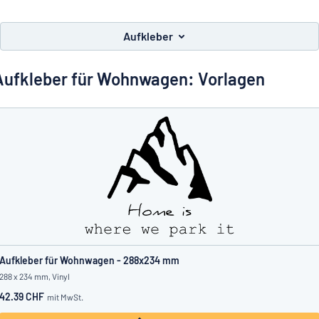
Alle Kategorien anzeigen
Aufkleber
Angebotsanfrage
Aufkleber für Wohnwagen: Vorlagen
Einloggen
Das Gesuchte nicht gefunden?
Schild hier entwerfen
Kundenservice
Privat
/
Firma
Deutsch
Aufkleber für Wohnwagen - 288x234 mm
288 x 234 mm, Vinyl
42.39 CHF
mit MwSt.