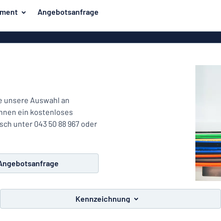
iment
Angebotsanfrage
er
Unsere Bestseller
hilder
Haussch
ie unsere Auswahl an
Ihnen ein kostenloses
Strassens
sch unter 043 50 88 967 oder
Angebotsanfrage
Aufkl
Kennzeichnung
Briefkaste