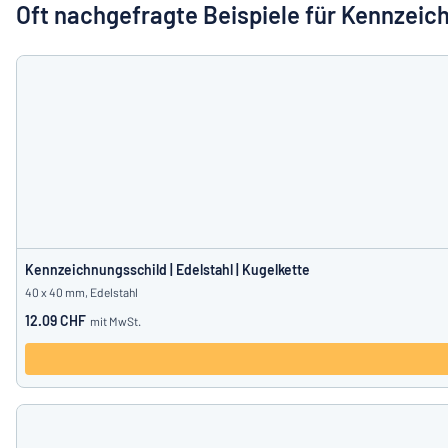
Alle Kategorien anzeigen
Oft nachgefragte Beispiele für Kennzeic
Angebotsanfrage
Einloggen
Das Gesucht
Kundenservice
Privat
/
Firma
Deutsch
Kennzeichnungsschild | Edelstahl | Kugelkette
40 x 40 mm, Edelstahl
12.09 CHF
mit MwSt.