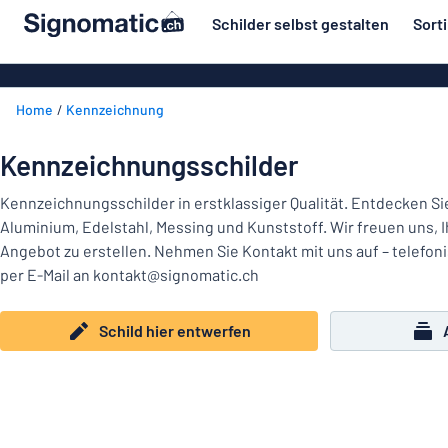
inhalt springen
Schilder selbst gestalten
Sort
ier entwerfen
Herstellung
Gravurschild
Zurück
Home
Kennzeichnung
Bedruckte Sc
Material
zum
Menü
Branche
Kennzeichnungsschilder
Unsere
Haus und Heim
Bestseller
Kennzeichnungsschilder in erstklassiger Qualität. Entdecken S
Aluminium, Edelstahl, Messing und Kunststoff. Wir freuen uns, 
Herstellung
Büro und Arbeitsplatz
Angebot zu erstellen. Nehmen Sie Kontakt mit uns auf – telefoni
per E-Mail an kontakt@signomatic.ch
Verkehr und Fahrzeuge
Material
Aufkleber
Branche
Schild hier entwerfen
Haus
Namensschilder
und
Büro
Heim
Kennzeichnung
und
Arbeitsplatz
Alle Kategorien anzeigen