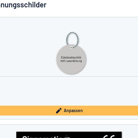
hnungsschilder
e nicht gefunden?
Schild hier entwerfen
Anpassen