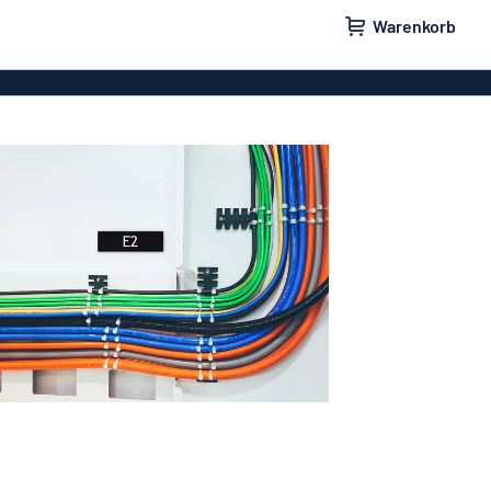
Warenkorb
ilder
Türschilder
childer
Parkplatzschilder
eber
Magnetschilder
nschilder
Klingelschilder