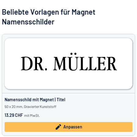
Alle Kategorien anzeigen
Beliebte Vorlagen für Magnet
Namensschilder
Angebotsanfrage
Einloggen
Das Gesuchte nicht gefunden?
Schild hier entwerfen
Kundenservice
Privat
/
Firma
Deutsch
Namensschild mit Magnet | Titel
50 x 20 mm, Gravierter Kunststoff
13.29 CHF
mit MwSt.
Anpassen