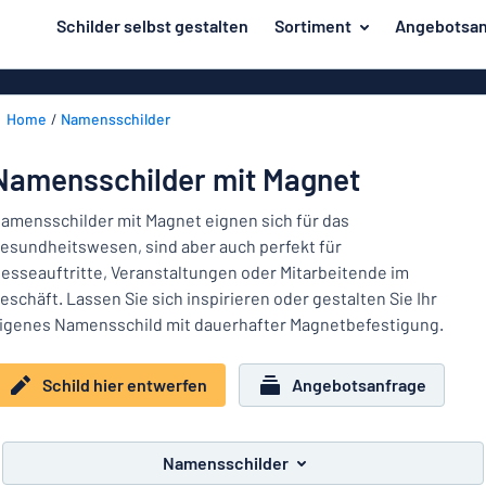
inhalt springen
Schilder selbst gestalten
Sortiment
Angebotsan
ier entwerfen
Herstellung
Gravurschild
Zurück
Home
Namensschilder
Bedruckte Sc
Material
zum
Menü
Branche
Namensschilder mit Magnet
Unsere
Haus und Heim
Bestseller
amensschilder mit Magnet eignen sich für das
esundheitswesen, sind aber auch perfekt für
Herstellung
Büro und Arbeitsplatz
esseauftritte, Veranstaltungen oder Mitarbeitende im
eschäft. Lassen Sie sich inspirieren oder gestalten Sie Ihr
Verkehr und Fahrzeuge
Material
igenes Namensschild mit dauerhafter Magnetbefestigung.
Aufkleber
Branche
Haus
Schild hier entwerfen
Angebotsanfrage
Namensschilder
und
Büro
Heim
Kennzeichnung
und
Namensschilder
Arbeitsplatz
Alle Kategorien anzeigen