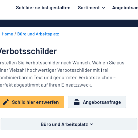
inhalt springen
Schilder selbst gestalten
Sortiment
Angebotsan
ier entwerfen
Herstellung
Gravurschild
Zurück
Home
Büro und Arbeitsplatz
Bedruckte Sc
Material
zum
Menü
Branche
Verbotsschilder
Unsere
Haus und Heim
Bestseller
rstellen Sie Verbotsschilder nach Wunsch. Wählen Sie aus
iner Vielzahl hochwertiger Verbotsschilder mit frei
Herstellung
Büro und Arbeitsplatz
ombinierbarem Text und genormten Verbotszeichen –
erfekt abgestimmt auf Ihren Einsatzzweck.
Verkehr und Fahrzeuge
Material
Aufkleber
Branche
Schild hier entwerfen
Angebotsanfrage
Haus
Namensschilder
und
Büro
Heim
Kennzeichnung
Büro und Arbeitsplatz
und
Arbeitsplatz
Alle Kategorien anzeigen