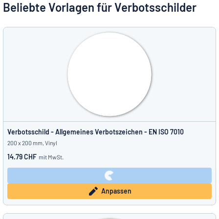
Alle Kategorien anzeigen
Beliebte Vorlagen für Verbotsschilder
Angebotsanfrage
Einloggen
Das Gesuchte nicht gefunden?
Schild hier entwerfen
Kundenservice
Privat
/
Firma
Deutsch
Verbotsschild - Allgemeines Verbotszeichen - EN ISO 7010
200 x 200 mm, Vinyl
14.79 CHF
mit MwSt.
Anpassen