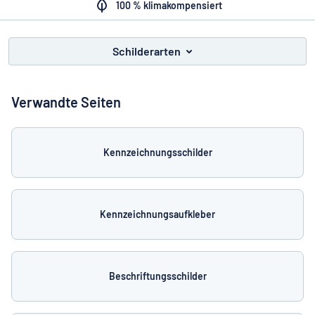
Alle Kategorien anzeigen
100 % klimakompensiert
Angebotsanfrage
Schilderarten
Einloggen
Das Gesuchte nicht gefunden?
Schild hier entwerfen
Verwandte Seiten
Kundenservice
Privat
/
Firma
Kennzeichnungsschilder
Deutsch
Kennzeichnungsaufkleber
Beschriftungsschilder