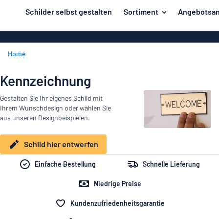
inhalt springen
Schilder selbst gestalten
Sortiment
Angebotsan
ier entwerfen
Herstellung
Gravurschild
Zurück
Home
Bedruckte Sc
Material
zum
Menü
Branche
Kennzeichnung
Unsere
Haus und Heim
Gestalten Sie Ihr eigenes Schild mit
Bestseller
Ihrem Wunschdesign oder wählen Sie
Herstellung
Büro und Arbeitsplatz
aus unseren Designbeispielen.
Verkehr und Fahrzeuge
Material
Schild hier entwerfen
Aufkleber
Branche
Einfache Bestellung
Schnelle Lieferung
Haus
Namensschilder
und
Niedrige Preise
Büro
Heim
Kennzeichnung
und
Kundenzufriedenheitsgarantie
Arbeitsplatz
Alle Kategorien anzeigen