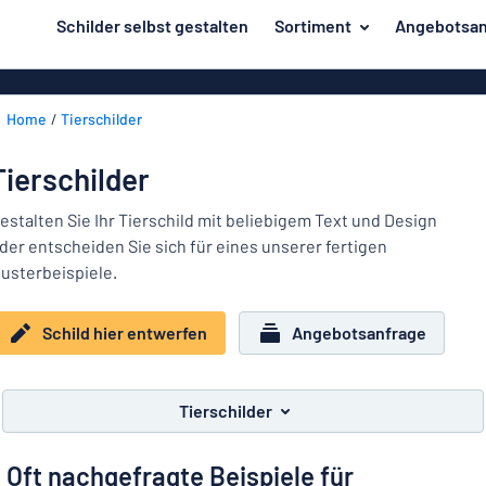
inhalt springen
Schilder selbst gestalten
Sortiment
Angebotsan
ier entwerfen
Herstellung
Gravurschild
Zurück
Home
Tierschilder
Bedruckte Sc
Material
zum
Menü
Branche
Tierschilder
Unsere
Haus und Heim
Bestseller
estalten Sie Ihr Tierschild mit beliebigem Text und Design
der entscheiden Sie sich für eines unserer fertigen
Herstellung
Büro und Arbeitsplatz
usterbeispiele.
Verkehr und Fahrzeuge
Material
Schild hier entwerfen
Angebotsanfrage
Aufkleber
Branche
Haus
Namensschilder
und
Tierschilder
Büro
Heim
Kennzeichnung
und
Oft nachgefragte Beispiele für
Arbeitsplatz
Alle Kategorien anzeigen