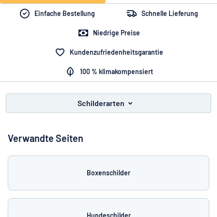
Alle Kategorien anzeigen
Einfache Bestellung
Schnelle Lieferung
Angebotsanfrage
Niedrige Preise
Kundenzufriedenheitsgarantie
Einloggen
Das Gesuchte nicht gefunden?
Schild hier entwerfen
100 % klimakompensiert
Kundenservice
Privat
/
Firma
Schilderarten
Deutsch
Verwandte Seiten
Boxenschilder
Hundeschilder