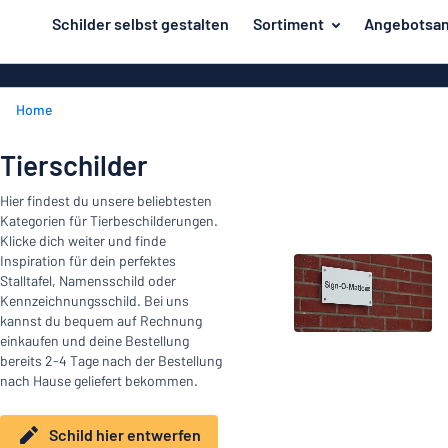
inhalt springen
Schilder selbst gestalten
Sortiment
Angebotsan
ier entwerfen
Herstellung
Gravurschild
Zurück
Home
Bedruckte Sc
Material
zum
Menü
Branche
Tierschilder
Unsere
Haus und Heim
Hier findest du unsere beliebtesten
Bestseller
Kategorien für Tierbeschilderungen.
Herstellung
Büro und Arbeitsplatz
Klicke dich weiter und finde
Inspiration für dein perfektes
Verkehr und Fahrzeuge
Material
Stalltafel, Namensschild oder
Kennzeichnungsschild. Bei uns
Aufkleber
kannst du bequem auf Rechnung
Branche
einkaufen und deine Bestellung
Haus
Namensschilder
bereits 2-4 Tage nach der Bestellung
und
nach Hause geliefert bekommen.
Büro
Heim
Kennzeichnung
und
Arbeitsplatz
Schild hier entwerfen
Alle Kategorien anzeigen