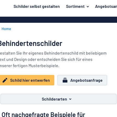
inhalt springen
Schilder selbst gestalten
Sortiment
Angebotsan
ier entwerfen
Herstellung
Gravurschild
Zurück
Home
Bedruckte Sc
Material
zum
Menü
Branche
Behindertenschilder
Unsere
Haus und Heim
Bestseller
estalten Sie Ihr eigenes Behindertenschild mit beliebigem
ext und Design oder entscheiden Sie sich für eines
Herstellung
Büro und Arbeitsplatz
nserer fertigen Musterbeispiele.
Verkehr und Fahrzeuge
Material
Schild hier entwerfen
Angebotsanfrage
Aufkleber
Branche
Haus
Namensschilder
und
Schilderarten
Büro
Heim
Kennzeichnung
und
Oft nachgefragte Beispiele für
Arbeitsplatz
Alle Kategorien anzeigen