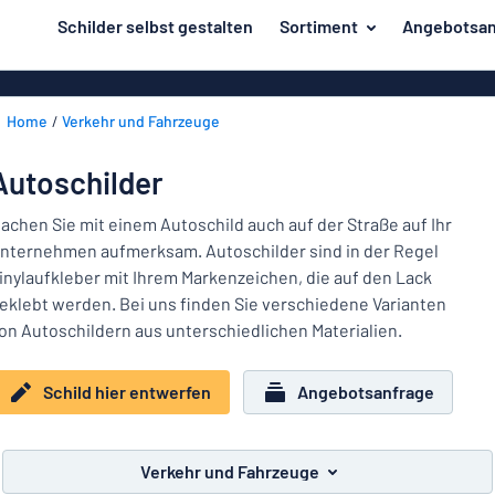
inhalt springen
Schilder selbst gestalten
Sortiment
Angebotsan
ier entwerfen
Herstellung
Gravurschild
Zurück
Home
Verkehr und Fahrzeuge
Bedruckte Sc
Material
zum
Menü
Branche
Autoschilder
Unsere
Haus und Heim
Bestseller
achen Sie mit einem Autoschild auch auf der Straße auf Ihr
nternehmen aufmerksam. Autoschilder sind in der Regel
Herstellung
Büro und Arbeitsplatz
inylaufkleber mit Ihrem Markenzeichen, die auf den Lack
eklebt werden. Bei uns finden Sie verschiedene Varianten
Verkehr und Fahrzeuge
Material
on Autoschildern aus unterschiedlichen Materialien.
Aufkleber
Branche
Haus
Schild hier entwerfen
Angebotsanfrage
Namensschilder
und
Büro
Heim
Kennzeichnung
und
Verkehr und Fahrzeuge
Arbeitsplatz
Alle Kategorien anzeigen