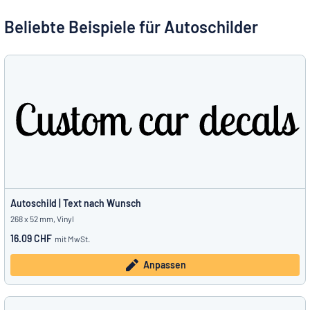
Alle Kategorien anzeigen
Beliebte Beispiele für Autoschilder
Angebotsanfrage
Einloggen
Das Gesuchte nicht gefunden?
Schild hier entwerfen
Kundenservice
Privat
/
Firma
Deutsch
Autoschild | Text nach Wunsch
268 x 52 mm, Vinyl
16.09 CHF
mit MwSt.
Anpassen