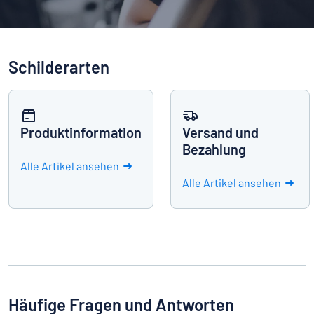
Alle Kategorien anzeigen
Angebotsanfrage
Schilderarten
Einloggen
Das Gesuchte nicht gefunden?
Schild hier entwerfen
Kundenservice
Produktinformation
Versand und
Privat
/
Firma
Bezahlung
Alle Artikel ansehen
Alle Artikel ansehen
Deutsch
Häufige Fragen und Antworten