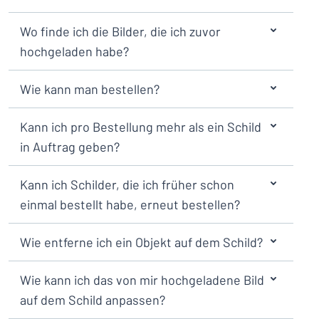
Alle Kategorien anzeigen
Wo finde ich die Bilder, die ich zuvor
Angebotsanfrage
hochgeladen habe?
Einloggen
Das Gesuchte nicht gefunden?
Schild hier entwerfen
Wie kann man bestellen?
Kundenservice
Kann ich pro Bestellung mehr als ein Schild
Privat
/
Firma
in Auftrag geben?
Kann ich Schilder, die ich früher schon
Deutsch
einmal bestellt habe, erneut bestellen?
Wie entferne ich ein Objekt auf dem Schild?
Wie kann ich das von mir hochgeladene Bild
auf dem Schild anpassen?