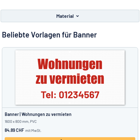
Alle Kategorien anzeigen
Material
Angebotsanfrage
Beliebte Vorlagen für Banner
Einloggen
Das Gesuchte nicht gefunden?
Schild hier entwerfen
Kundenservice
Privat
/
Firma
Deutsch
Banner | Wohnungen zu vermieten
1600 x 800 mm, PVC
84.89 CHF
mit MwSt.