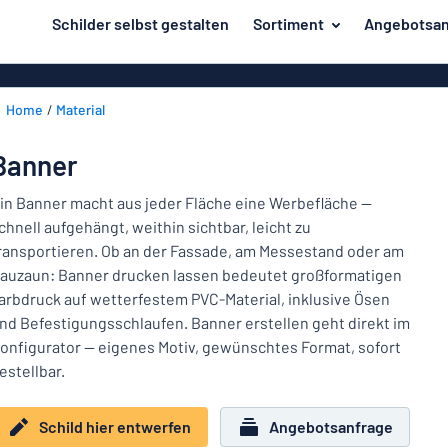
inhalt springen
Schilder selbst gestalten
Sortiment
Angebotsan
ier entwerfen
Herstellung
Gravurschild
Zurück
Home
Material
Bedruckte Sc
Material
zum
Menü
Branche
Banner
Unsere
Haus und Heim
Bestseller
in Banner macht aus jeder Fläche eine Werbefläche —
chnell aufgehängt, weithin sichtbar, leicht zu
Herstellung
Büro und Arbeitsplatz
ransportieren. Ob an der Fassade, am Messestand oder am
auzaun: Banner drucken lassen bedeutet großformatigen
Verkehr und Fahrzeuge
Material
arbdruck auf wetterfestem PVC-Material, inklusive Ösen
Aufkleber
Branche
nd Befestigungsschlaufen. Banner erstellen geht direkt im
Haus
onfigurator — eigenes Motiv, gewünschtes Format, sofort
Namensschilder
und
estellbar.
Büro
Heim
Kennzeichnung
und
Schild hier entwerfen
Angebotsanfrage
Arbeitsplatz
Alle Kategorien anzeigen