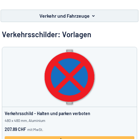
Alle Kategorien anzeigen
Verkehr und Fahrzeuge
Angebotsanfrage
Verkehrsschilder: Vorlagen
Einloggen
Das Gesuchte nicht gefunden?
Schild hier entwerfen
Kundenservice
Privat
/
Firma
Deutsch
Verkehrsschild - Halten und parken verboten
480 x 480 mm, Aluminium
207.89 CHF
mit MwSt.