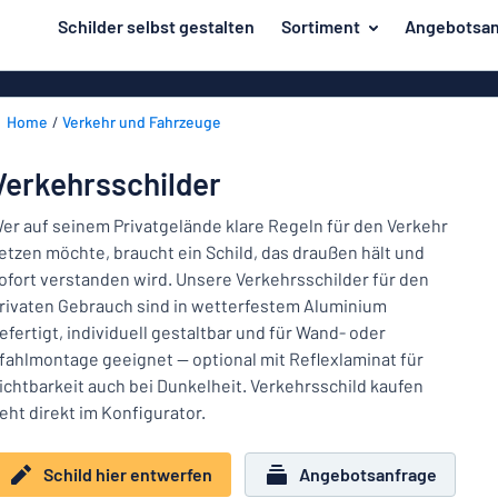
inhalt springen
Schilder selbst gestalten
Sortiment
Angebotsan
ier entwerfen
Herstellung
Gravurschild
Zurück
Home
Verkehr und Fahrzeuge
Bedruckte Sc
Material
zum
Menü
Branche
Verkehrsschilder
Unsere
Haus und Heim
Bestseller
er auf seinem Privatgelände klare Regeln für den Verkehr
etzen möchte, braucht ein Schild, das draußen hält und
Herstellung
Büro und Arbeitsplatz
ofort verstanden wird. Unsere Verkehrsschilder für den
rivaten Gebrauch sind in wetterfestem Aluminium
Verkehr und Fahrzeuge
Material
efertigt, individuell gestaltbar und für Wand- oder
Aufkleber
Branche
fahlmontage geeignet — optional mit Reflexlaminat für
Haus
ichtbarkeit auch bei Dunkelheit. Verkehrsschild kaufen
Namensschilder
und
eht direkt im Konfigurator.
Büro
Heim
Kennzeichnung
und
Schild hier entwerfen
Angebotsanfrage
Arbeitsplatz
Alle Kategorien anzeigen