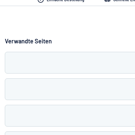
Alle Kategorien anzeigen
Angebotsanfrage
Einloggen
Das Gesucht
Verwandte Seiten
Kundenservice
Privat
/
Firma
Deutsch