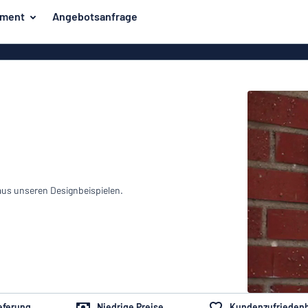
iment
Angebotsanfrage
er
Unsere Bestseller
hilder
Haussch
Strassens
aus unseren Designbeispielen.
Aufkl
Briefkaste
eferung
Niedrige Preise
Kundenzufriedenh