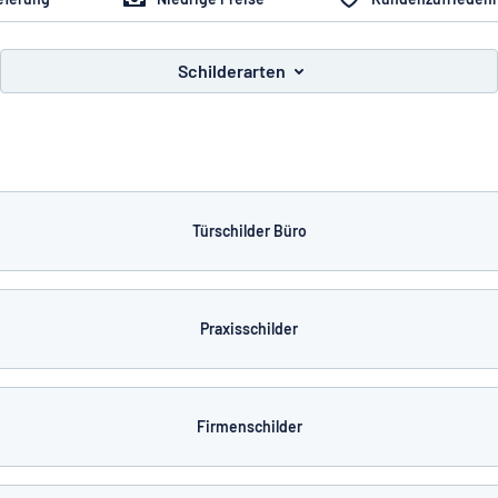
Schilderarten
e nicht gefunden?
Schild hier entwerfen
Türschilder Büro
Praxisschilder
Firmenschilder