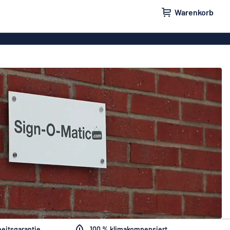
Warenkorb
ilder
Türschilder
childer
Parkplatzschilder
eber
Magnetschilder
nschilder
Klingelschilder
eitsgarantie
100 % klimakompensiert