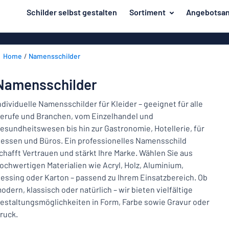
inhalt springen
Schilder selbst gestalten
Sortiment
Angebotsan
ier entwerfen
Herstellung
Gravurschild
Zurück
Home
Namensschilder
Bedruckte Sc
Material
zum
Menü
Branche
Namensschilder
Unsere
Haus und Heim
Bestseller
ndividuelle Namensschilder für Kleider – geeignet für alle
erufe und Branchen, vom Einzelhandel und
Herstellung
Büro und Arbeitsplatz
esundheitswesen bis hin zur Gastronomie, Hotellerie, für
essen und Büros. Ein professionelles Namensschild
Verkehr und Fahrzeuge
Material
chafft Vertrauen und stärkt Ihre Marke. Wählen Sie aus
Aufkleber
Branche
ochwertigen Materialien wie Acryl, Holz, Aluminium,
Haus
essing oder Karton – passend zu Ihrem Einsatzbereich. Ob
Namensschilder
und
odern, klassisch oder natürlich – wir bieten vielfältige
Büro
Heim
estaltungsmöglichkeiten in Form, Farbe sowie Gravur oder
Kennzeichnung
und
ruck.
Arbeitsplatz
Alle Kategorien anzeigen