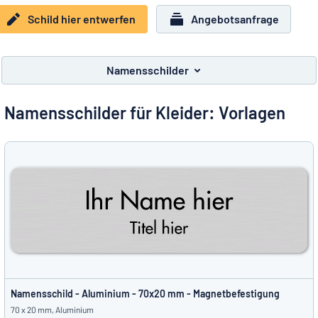
Alle Kategorien anzeigen
Schild hier entwerfen
Angebotsanfrage
Angebotsanfrage
Namensschilder
Einloggen
Das Gesuchte nicht gefunden?
Schild hier entwerfen
Namensschilder für Kleider: Vorlagen
Kundenservice
Privat
/
Firma
Deutsch
Namensschild - Aluminium - 70x20 mm - Magnetbefestigung
70 x 20 mm, Aluminium