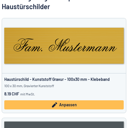
Alle Kategorien anzeigen
Haustürschilder
Angebotsanfrage
Einloggen
Das Gesuchte nicht gefunden?
Schild hier entwerfen
Kundenservice
Privat
/
Firma
Deutsch
Haustürschild - Kunststoff Gravur - 100x30 mm - Klebeband
100 x 30 mm, Gravierter Kunststoff
8.19 CHF
mit MwSt.
Anpassen