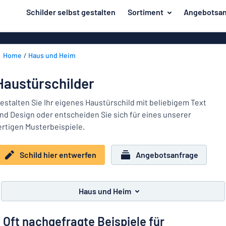
inhalt springen
Schilder selbst gestalten
Sortiment
Angebotsan
ier entwerfen
Herstellung
Gravurschild
Zurück
Home
Haus und Heim
Bedruckte Sc
Material
zum
Menü
Branche
Haustürschilder
Unsere
Haus und Heim
Bestseller
estalten Sie Ihr eigenes Haustürschild mit beliebigem Text
nd Design oder entscheiden Sie sich für eines unserer
Herstellung
Büro und Arbeitsplatz
ertigen Musterbeispiele.
Verkehr und Fahrzeuge
Material
Schild hier entwerfen
Angebotsanfrage
Aufkleber
Branche
Haus
Namensschilder
und
Haus und Heim
Büro
Heim
Kennzeichnung
und
Oft nachgefragte Beispiele für
Arbeitsplatz
Alle Kategorien anzeigen