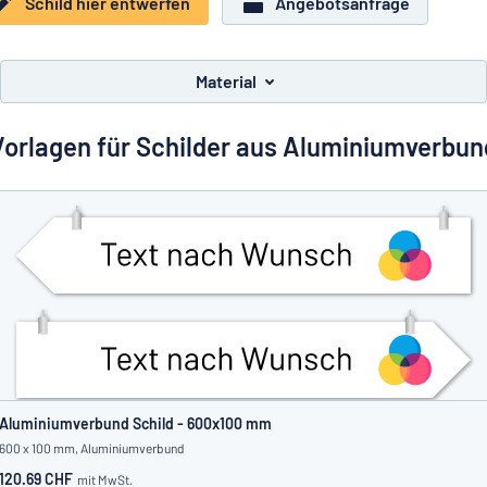
Schild hier entwerfen
Angebotsanfrage
Alle Kategorien anzeigen
Angebotsanfrage
Material
Einloggen
Das Gesuchte nicht gefunden?
Schild hier entwerfen
Vorlagen für Schilder aus Aluminiumverbun
Kundenservice
Privat
/
Firma
Deutsch
Aluminiumverbund Schild - 600x100 mm
600 x 100 mm, Aluminiumverbund
120.69 CHF
mit MwSt.