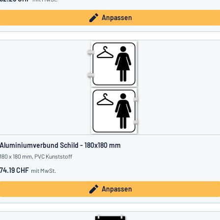
Anpassen
Aluminiumverbund Schild - 180x180 mm
180 x 180 mm, PVC Kunststoff
74.19 CHF
mit MwSt.
Anpassen