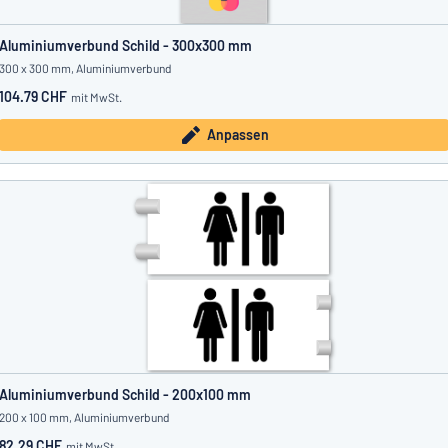
Aluminiumverbund Schild - 300x300 mm
300 x 300 mm, Aluminiumverbund
104.79 CHF
mit MwSt.
Anpassen
Aluminiumverbund Schild - 200x100 mm
200 x 100 mm, Aluminiumverbund
82.29 CHF
mit MwSt.