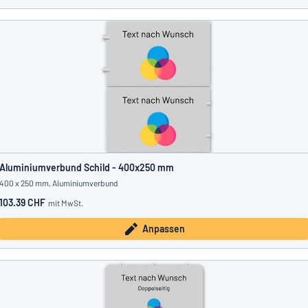
Aluminiumverbund Schild - 400x250 mm
400 x 250 mm, Aluminiumverbund
103.39 CHF
mit MwSt.
Anpassen