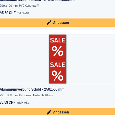
200 x 100 mm, PVC Kunststoff
45.69 CHF
mit MwSt.
Anpassen
Aluminiumverbund Schild - 250x350 mm
250 x 350 mm, Karton mit Holzschliffkern
75.59 CHF
mit MwSt.
Anpassen