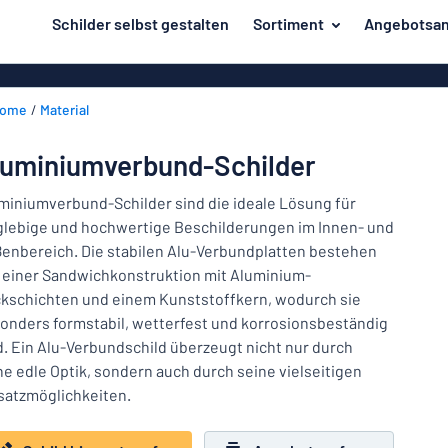
inhalt springen
Schilder selbst gestalten
Sortiment
Angebotsan
ier entwerfen
Herstellung
Gravurschild
Zurück
ome
Material
Bedruckte Sc
Material
zum
Menü
Branche
luminiumverbund-Schilder
Unsere
Haus und Heim
Bestseller
miniumverbund-Schilder sind die ideale Lösung für
glebige und hochwertige Beschilderungen im Innen- und
Herstellung
Büro und Arbeitsplatz
enbereich. Die stabilen Alu-Verbundplatten bestehen
 einer Sandwichkonstruktion mit Aluminium-
Verkehr und Fahrzeuge
Material
kschichten und einem Kunststoffkern, wodurch sie
Aufkleber
Branche
onders formstabil, wetterfest und korrosionsbeständig
Haus
d. Ein Alu-Verbundschild überzeugt nicht nur durch
Namensschilder
und
ne edle Optik, sondern auch durch seine vielseitigen
Büro
Heim
satzmöglichkeiten.
Kennzeichnung
und
Arbeitsplatz
Alle Kategorien anzeigen