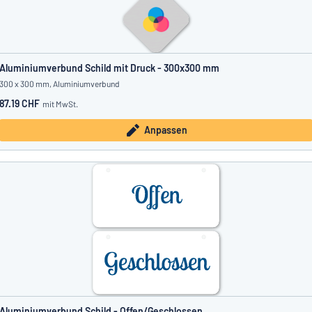
Aluminiumverbund Schild mit Druck - 300x300 mm
300 x 300 mm, Aluminiumverbund
87.19 CHF
mit MwSt.
Anpassen
Aluminiumverbund Schild - Offen/Geschlossen