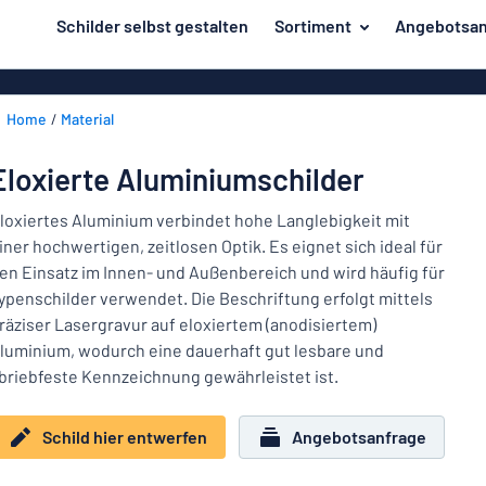
inhalt springen
Schilder selbst gestalten
Sortiment
Angebotsan
ier entwerfen
Herstellung
Gravurschild
Zurück
Home
Material
Bedruckte Sc
Material
zum
Menü
Branche
Eloxierte Aluminiumschilder
Unsere
Haus und Heim
Bestseller
loxiertes Aluminium verbindet hohe Langlebigkeit mit
iner hochwertigen, zeitlosen Optik. Es eignet sich ideal für
Herstellung
Büro und Arbeitsplatz
en Einsatz im Innen- und Außenbereich und wird häufig für
ypenschilder verwendet. Die Beschriftung erfolgt mittels
Verkehr und Fahrzeuge
Material
räziser Lasergravur auf eloxiertem (anodisiertem)
Aufkleber
Branche
luminium, wodurch eine dauerhaft gut lesbare und
Haus
briebfeste Kennzeichnung gewährleistet ist.
Namensschilder
und
Büro
Heim
Kennzeichnung
Schild hier entwerfen
Angebotsanfrage
und
Arbeitsplatz
Alle Kategorien anzeigen