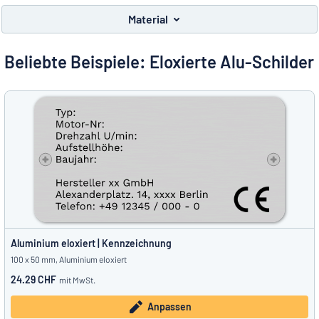
Alle Kategorien anzeigen
Material
Angebotsanfrage
Beliebte Beispiele: Eloxierte Alu-Schilder
Einloggen
Das Gesuchte nicht gefunden?
Schild hier entwerfen
Kundenservice
Privat
/
Firma
Deutsch
Aluminium eloxiert | Kennzeichnung
100 x 50 mm, Aluminium eloxiert
24.29 CHF
mit MwSt.
Anpassen