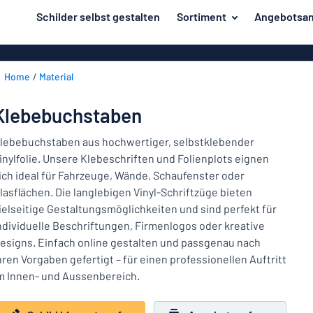
inhalt springen
Schilder selbst gestalten
Sortiment
Angebotsan
ier entwerfen
Herstellung
Gravurschild
Zurück
Home
Material
Bedruckte Sc
Material
zum
Menü
Branche
Klebebuchstaben
Unsere
Haus und Heim
Bestseller
lebebuchstaben aus hochwertiger, selbstklebender
inylfolie. Unsere Klebeschriften und Folienplots eignen
Herstellung
Büro und Arbeitsplatz
ich ideal für Fahrzeuge, Wände, Schaufenster oder
lasflächen. Die langlebigen Vinyl-Schriftzüge bieten
Verkehr und Fahrzeuge
Material
ielseitige Gestaltungsmöglichkeiten und sind perfekt für
Aufkleber
Branche
ndividuelle Beschriftungen, Firmenlogos oder kreative
Haus
esigns. Einfach online gestalten und passgenau nach
Namensschilder
und
hren Vorgaben gefertigt – für einen professionellen Auftritt
Büro
Heim
m Innen- und Aussenbereich.
Kennzeichnung
und
Arbeitsplatz
Alle Kategorien anzeigen