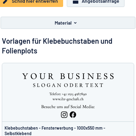
Schild hier entwerfen
Angebotsanfrage
Alle Kategorien anzeigen
Angebotsanfrage
Material
Einloggen
Das Gesuchte nicht gefunden?
Schild hier entwerfen
Vorlagen für Klebebuchstaben und
Kundenservice
Folienplots
Privat
/
Firma
Deutsch
Klebebuchstaben - Fensterwerbung - 1000x550 mm -
Selbstklebend