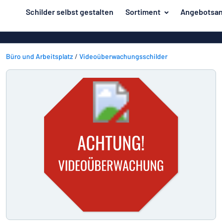
inhalt springen
Schilder selbst gestalten
Sortiment
Angebotsan
ier entwerfen
Herstellung
Gravurschild
Zurück
Bedruckte Sc
Büro und Arbeitsplatz
Videoüberwachungsschilder
Material
zum
Menü
Branche
Unsere
Haus und Heim
Bestseller
Herstellung
Büro und Arbeitsplatz
Verkehr und Fahrzeuge
Material
Aufkleber
Branche
Haus
Namensschilder
und
Büro
Heim
Kennzeichnung
und
Arbeitsplatz
Alle Kategorien anzeigen