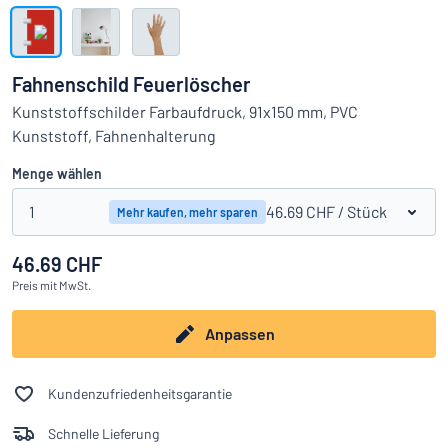
Alle Kategorien anzeigen
Angebotsanfrage
Fahnenschild Feuerlöscher
Einloggen
Kunststoffschilder Farbaufdruck, 91x150 mm, PVC
Das Gesuchte nicht gefunden?
Schild hier entwerfen
Kunststoff, Fahnenhalterung
Kundenservice
Menge wählen
Privat
/
Firma
1
46.69 CHF
/ Stück
Mehr kaufen, mehr sparen
46.69 CHF
Deutsch
Preis
mit MwSt.
Anpassen
Kundenzufriedenheitsgarantie
Schnelle Lieferung