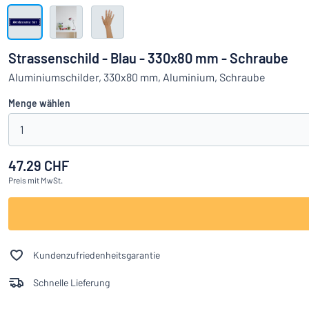
Alle Kategorien anzeigen
Angebotsanfrage
Strassenschild - Blau - 330x80 mm - Schraube
Einloggen
Aluminiumschilder, 330x80 mm, Aluminium, Schraube
Das Gesucht
Menge wählen
Kundenservice
1
Privat
/
Firma
47.29 CHF
Preis
mit MwSt.
Deutsch
Kundenzufriedenheitsgarantie
Schnelle Lieferung