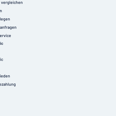
 vergleichen
n
legen
anfragen
ervice
ic
ic
rieden
ezahlung