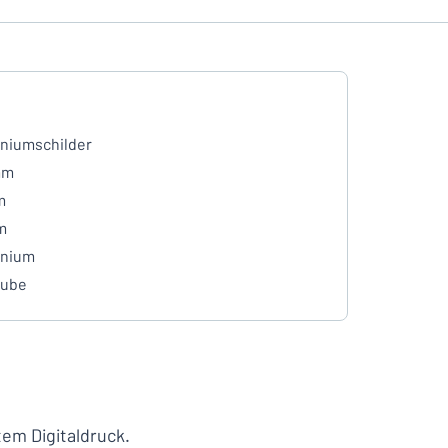
niumschilder
mm
m
m
inium
aube
em Digitaldruck.