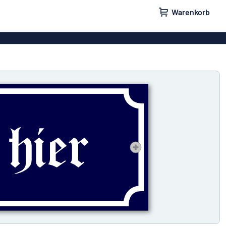
Warenkorb
ilder
Türschilder
childer
Parkplatzschilder
eber
Magnetschilder
nschilder
Klingelschilder