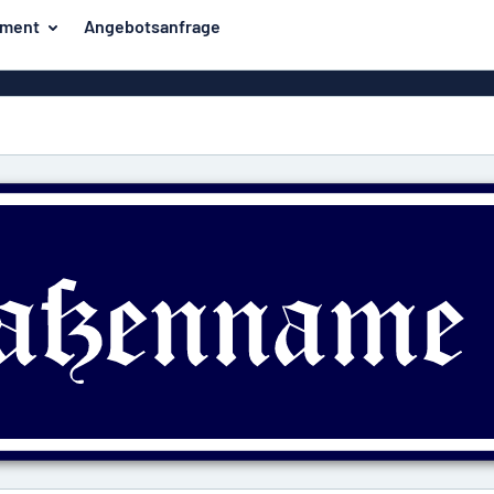
iment
Angebotsanfrage
er
Unsere Bestseller
hilder
Haussch
Strassens
Aufkl
Briefkaste