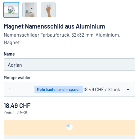
Alle Kategorien anzeigen
Angebotsanfrage
Magnet Namensschild aus Aluminium
Einloggen
Namensschilder Farbaufdruck, 62x32 mm, Aluminium,
Das Gesuchte nicht gefunden?
Schild hier entwerfen
Magnet
Kundenservice
Name
Privat
/
Firma
Menge wählen
Deutsch
1
18.49 CHF
/ Stück
Mehr kaufen, mehr sparen
18.49 CHF
Preis
mit MwSt.