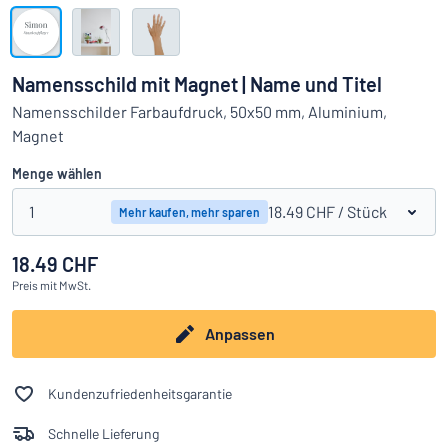
Alle Kategorien anzeigen
Angebotsanfrage
Namensschild mit Magnet | Name und Titel
Einloggen
Namensschilder Farbaufdruck, 50x50 mm, Aluminium,
Das Gesuchte nicht gefunden?
Schild hier entwerfen
Magnet
Kundenservice
Menge wählen
Privat
/
Firma
1
18.49 CHF
/ Stück
Mehr kaufen, mehr sparen
18.49 CHF
Deutsch
Preis
mit MwSt.
Anpassen
Kundenzufriedenheitsgarantie
Schnelle Lieferung