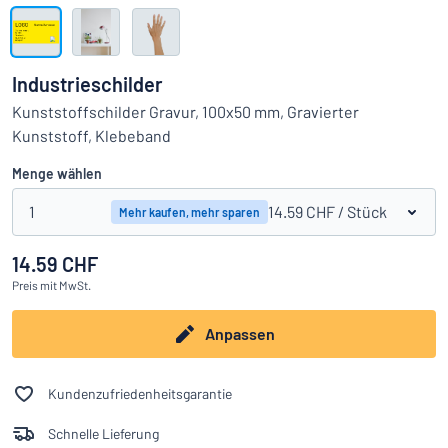
Alle Kategorien anzeigen
Angebotsanfrage
Industrieschilder
Einloggen
Kunststoffschilder Gravur, 100x50 mm, Gravierter
Das Gesuchte nicht gefunden?
Schild hier entwerfen
Kunststoff, Klebeband
Kundenservice
Menge wählen
Privat
/
Firma
1
14.59 CHF
/ Stück
Mehr kaufen, mehr sparen
14.59 CHF
Deutsch
Preis
mit MwSt.
Anpassen
Kundenzufriedenheitsgarantie
Schnelle Lieferung