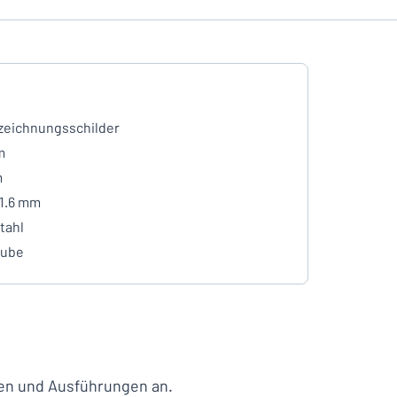
eichnungsschilder
m
m
 1.6 mm
tahl
aube
lien und Ausführungen an.