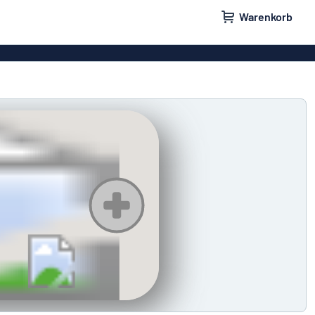
Warenkorb
ilder
Türschilder
childer
Parkplatzschilder
eber
Magnetschilder
nschilder
Klingelschilder