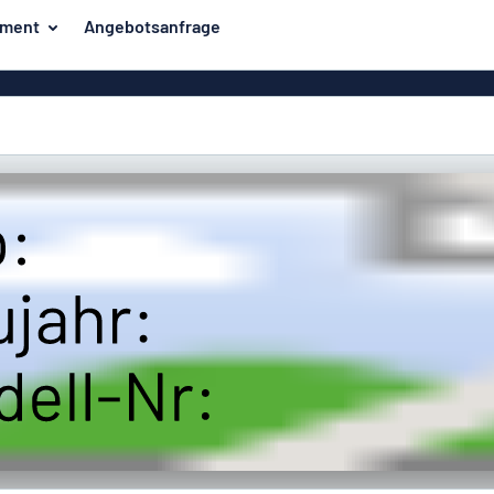
iment
Angebotsanfrage
er
Unsere Bestseller
hilder
Haussch
Strassens
Aufkl
Briefkaste