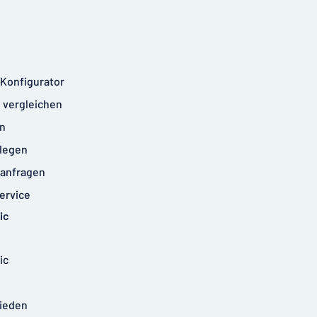
-Konfigurator
 vergleichen
n
legen
anfragen
ervice
ic
ic
rieden