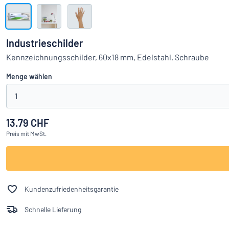
Alle Kategorien anzeigen
Angebotsanfrage
Industrieschilder
Einloggen
Kennzeichnungsschilder, 60x18 mm, Edelstahl, Schraube
Das Gesucht
Menge wählen
Kundenservice
1
Privat
/
Firma
13.79 CHF
Preis
mit MwSt.
Deutsch
Kundenzufriedenheitsgarantie
Schnelle Lieferung