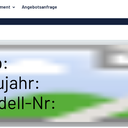
iment
Angebotsanfrage
er
Unsere Bestseller
hilder
Haussch
Strassens
Aufkl
Briefkaste