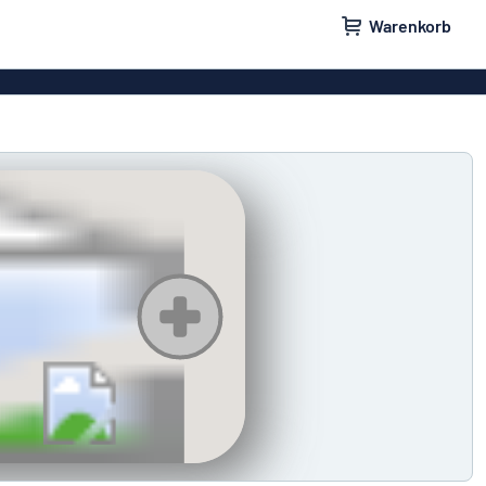
Warenkorb
ilder
Türschilder
childer
Parkplatzschilder
eber
Magnetschilder
nschilder
Klingelschilder