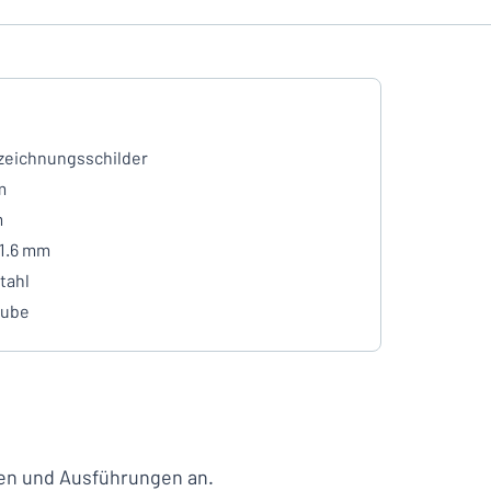
eichnungsschilder
m
m
 1.6 mm
tahl
aube
lien und Ausführungen an.