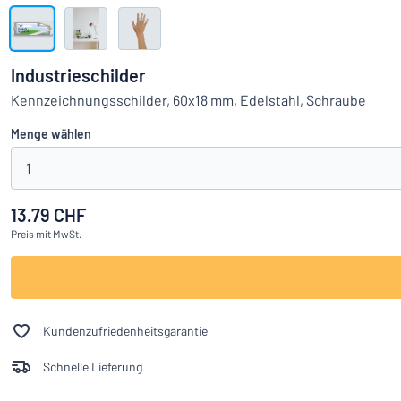
Alle Kategorien anzeigen
Angebotsanfrage
Industrieschilder
Einloggen
Kennzeichnungsschilder, 60x18 mm, Edelstahl, Schraube
Das Gesucht
Menge wählen
Kundenservice
1
Privat
/
Firma
13.79 CHF
Preis
mit MwSt.
Deutsch
Kundenzufriedenheitsgarantie
Schnelle Lieferung