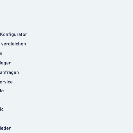
-Konfigurator
 vergleichen
n
legen
anfragen
ervice
ic
ic
rieden