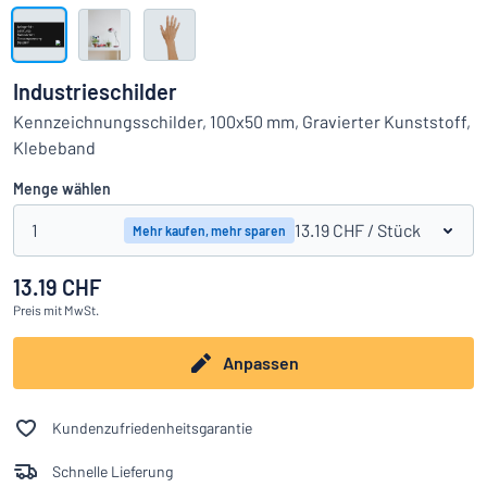
Alle Kategorien anzeigen
Angebotsanfrage
Industrieschilder
Einloggen
Kennzeichnungsschilder, 100x50 mm, Gravierter Kunststoff,
Das Gesuchte nicht gefunden?
Schild hier entwerfen
Klebeband
Kundenservice
Menge wählen
Privat
/
Firma
1
13.19 CHF
/ Stück
Mehr kaufen, mehr sparen
13.19 CHF
Deutsch
Preis
mit MwSt.
Anpassen
Kundenzufriedenheitsgarantie
Schnelle Lieferung