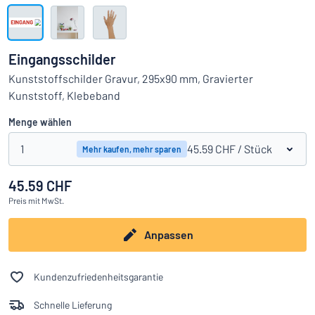
Alle Kategorien anzeigen
Angebotsanfrage
Eingangsschilder
Einloggen
Kunststoffschilder Gravur, 295x90 mm, Gravierter
Das Gesuchte nicht gefunden?
Schild hier entwerfen
Kunststoff, Klebeband
Kundenservice
Menge wählen
Privat
/
Firma
1
45.59 CHF
/ Stück
Mehr kaufen, mehr sparen
45.59 CHF
Deutsch
Preis
mit MwSt.
Anpassen
Kundenzufriedenheitsgarantie
Schnelle Lieferung