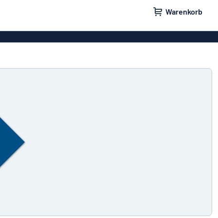
Warenkorb
ilder
Türschilder
childer
Parkplatzschilder
eber
Magnetschilder
nschilder
Klingelschilder