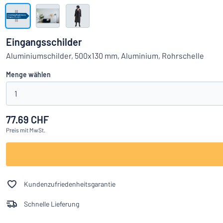
Alle Kategorien anzeigen
Angebotsanfrage
Eingangsschilder
Einloggen
Aluminiumschilder, 500x130 mm, Aluminium, Rohrschelle
Das Gesucht
Menge wählen
Kundenservice
1
Privat
/
Firma
77.69 CHF
Preis
mit MwSt.
Deutsch
Kundenzufriedenheitsgarantie
Schnelle Lieferung