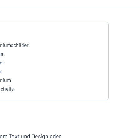
niumschilder
mm
mm
m
inium
chelle
igem Text und Design oder