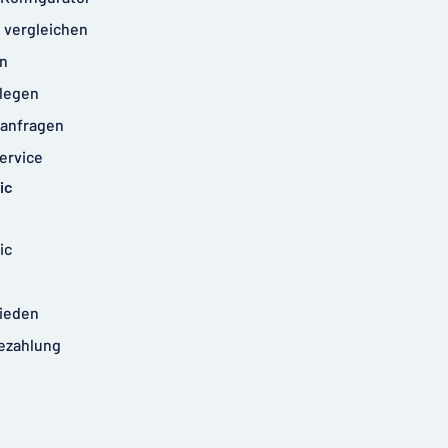
 vergleichen
n
legen
anfragen
ervice
ic
ic
rieden
ezahlung