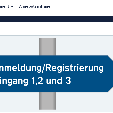
iment
Angebotsanfrage
er
Unsere Bestseller
hilder
Haussch
Strassens
Aufkl
Briefkaste