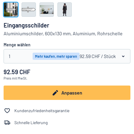
Alle Kategorien anzeigen
Angebotsanfrage
Eingangsschilder
Einloggen
Aluminiumschilder, 600x130 mm, Aluminium, Rohrschelle
Das Gesuchte nicht gefunden?
Schild hier entwerfen
Menge wählen
Kundenservice
1
92.59 CHF
/ Stück
Mehr kaufen, mehr sparen
Privat
/
Firma
92.59 CHF
Preis
mit MwSt.
Deutsch
Anpassen
Kundenzufriedenheitsgarantie
Schnelle Lieferung