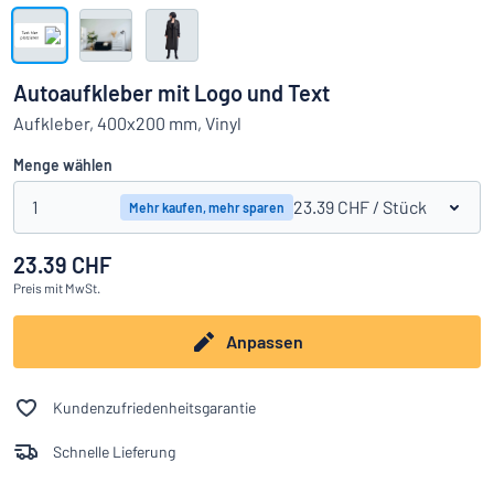
Alle Kategorien anzeigen
Angebotsanfrage
Autoaufkleber mit Logo und Text
Einloggen
Aufkleber, 400x200 mm, Vinyl
Das Gesuchte nicht gefunden?
Schild hier entwerfen
Menge wählen
Kundenservice
1
23.39 CHF
/ Stück
Mehr kaufen, mehr sparen
Privat
/
Firma
23.39 CHF
Preis
mit MwSt.
Deutsch
Anpassen
Kundenzufriedenheitsgarantie
Schnelle Lieferung