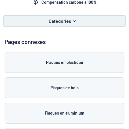
Montrer toutes les catégories
Compensation carbone à 100%
Demande
de
Catégories
devis
Se
 ne parvenez pas à trouver ce que vous cherchez ?
À vous de j
connecter
Service
Pages connexes
clients
Particulier
/
Entreprise
Plaques en plastique
Français
Plaques de bois
Plaques en aluminium