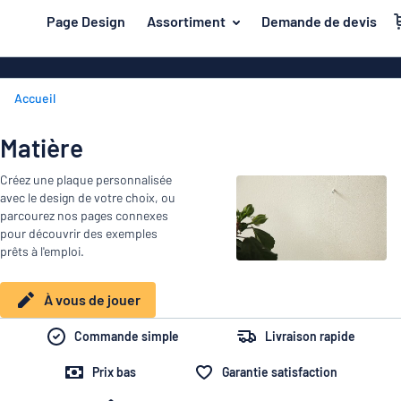
contenu principal
Page Design
Assortiment
Demande de devis
s de jouer
Matière
Plaques en pl
Retour
Accueil
Plaques de bo
Porte et boîte aux lettres
au
menu
Plaques en a
Maison et intérieur
Matière
Les
Plaques PVC
plus
Trafic et véhicules
Créez une plaque personnalisée
demandés
Plaques en pl
avec le design de votre choix, ou
Porte
Matière
Badges
parcourez nos pages connexes
et
Lettrages ad
pour découvrir des exemples
Autocollants
boîte
prêts à l'emploi.
Autocollants
Maison
aux
Plaques animaux
et
lettres
Banderoles
À vous de jouer
Trafic
intérieur
Plaques enfants
Plaques magn
et
Commande simple
Livraison rapide
véhicules
Plaques laito
Badges
Prix bas
Garantie satisfaction