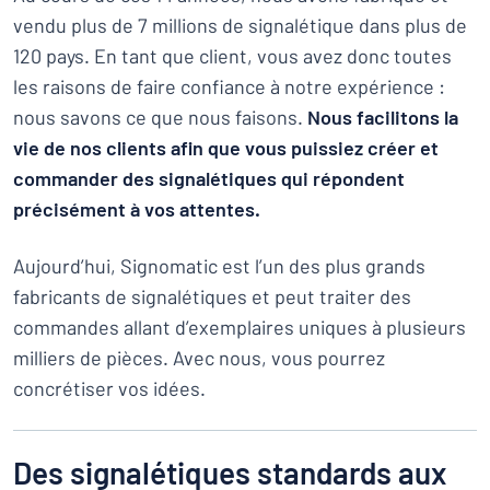
Montrer toutes les catégories
vendu plus de 7 millions de signalétique dans plus de
Demande
120 pays. En tant que client, vous avez donc toutes
de
les raisons de faire confiance à notre expérience :
devis
Se
nous savons ce que nous faisons.
Nous facilitons la
 ne parvenez pas à trouver ce que vous cherchez ?
À vous de j
connecter
vie de nos clients afin que vous puissiez créer et
Service
commander des signalétiques qui répondent
clients
précisément à vos attentes.
Particulier
/
Entreprise
Aujourd’hui, Signomatic est l’un des plus grands
Français
fabricants de signalétiques et peut traiter des
commandes allant d’exemplaires uniques à plusieurs
milliers de pièces. Avec nous, vous pourrez
concrétiser vos idées.
Des signalétiques standards aux