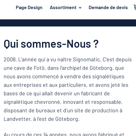
contenu principal
Page Design
Assortiment
Demande de devis
s de jouer
Matière
Plaques en pl
Retour
Plaques de bo
Porte et boîte aux lettres
au
Qui sommes-Nous ?
menu
Plaques en a
Maison et intérieur
Les
Plaques PVC
plus
2008. L’année qui a vu naître Signomatic. C’est depuis
Trafic et véhicules
demandés
Plaques en pl
une cave de Fotö, dans l’archipel de Göteborg, que
Porte
Matière
Badges
nous avons commencé à vendre des signalétiques
et
Lettrages ad
Autocollants
aux entreprises et aux particuliers, et avons jeté les
boîte
Autocollants
Maison
aux
bases de ce qui allait devenir un fabricant de
Plaques animaux
et
lettres
Banderoles
signalétique chevronné, innovant et responsable,
Trafic
intérieur
Plaques enfants
disposant de bureaux et d’un site de production à
Plaques magn
et
Landvetter, à l’est de Göteborg.
véhicules
Plaques laito
Badges
Au cours de ces 14 années, nous avons fabriqué et