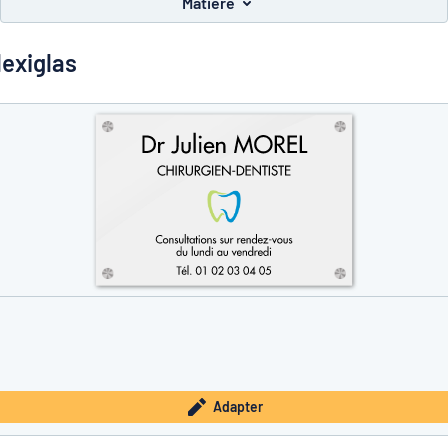
Matière
lexiglas
à trouver ce que vous cherchez ?
À vous de jouer
Adapter