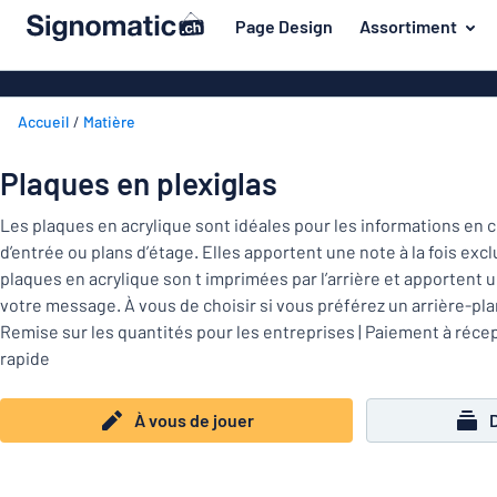
contenu principal
Page Design
Assortiment
s de jouer
Matière
Plaques en pl
Retour
Accueil
Matière
Plaques de bo
Porte et boîte aux lettres
au
menu
Plaques en a
Maison et intérieur
Plaques en plexiglas
Les
Plaques PVC
plus
Trafic et véhicules
Les plaques en acrylique sont idéales pour les informations 
demandés
Plaques en pl
d’entrée ou plans d’étage. Elles apportent une note à la fois exc
Porte
Matière
Badges
plaques en acrylique son t imprimées par l’arrière et apportent u
et
Lettrages ad
votre message. À vous de choisir si vous préférez un arrière-pla
Autocollants
boîte
Autocollants
Maison
Remise sur les quantités pour les entreprises | Paiement à récep
aux
Plaques animaux
et
rapide
lettres
Banderoles
Trafic
intérieur
Plaques enfants
Plaques magn
et
À vous de jouer
véhicules
Plaques laito
Badges