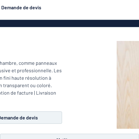
Demande de devis
astique
Plaques double face
Les plus demandés
is
Affiches
Plaques d
luminium
Eco Board
Plaques d'identification
en chambre, comme panneaux
inox
exiglas
lusive et professionnelle. Les
Autocol
Plaques en aluminium
n fini haute résolution à
hésifs
inspiration plaques
n transparent ou coloré.
émaillées
tion de facture | Livraison
Plaques gravées
Bad
étiques
Solide P.E.T.
Demande de devis
n
Roll-ups
Panneaux 