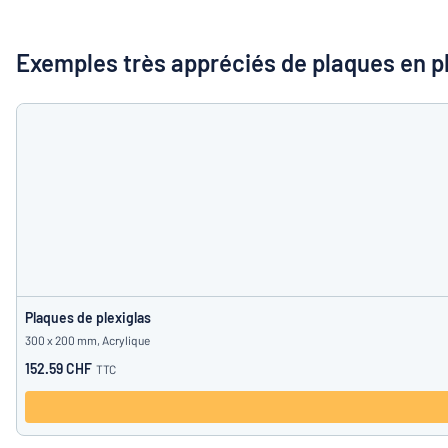
Montrer toutes les catégories
Demande
Exemples très appréciés de plaques en p
de
devis
Se
Vous ne parvenez pas 
connecter
Service
clients
Particulier
/
Entreprise
Français
Plaques de plexiglas
300 x 200 mm, Acrylique
152.59 CHF
TTC