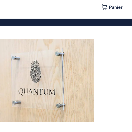
Panier
e maison
Plaques de porte
lants
Plaques boîtes aux lettres
ges
Plaques pas de pub
parking
Nos meilleures ventes