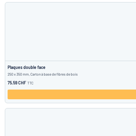
Montrer toutes les catégories
Demande
de
devis
Se
Vous ne parvenez pas 
connecter
Service
clients
Particulier
/
Entreprise
Plaques double face
250 x 350 mm, Carton à base de fibres de bois
Français
75.59 CHF
TTC