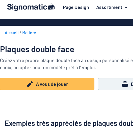
contenu principal
Page Design
Assortiment
s de jouer
Matière
Plaques en pl
Retour
Accueil
Matière
Plaques de bo
Porte et boîte aux lettres
au
menu
Plaques en a
Maison et intérieur
Plaques double face
Les
Plaques PVC
plus
Trafic et véhicules
Créez votre propre plaque double face au design personnalisé en
demandés
Plaques en pl
choix, ou optez pour un modèle prêt à l’emploi.
Porte
Matière
Badges
et
Lettrages ad
Autocollants
boîte
À vous de jouer
Autocollants
Maison
aux
Plaques animaux
et
lettres
Banderoles
Trafic
intérieur
Plaques enfants
Plaques magn
et
véhicules
Plaques laito
Badges
Exemples très appréciés de plaques doub