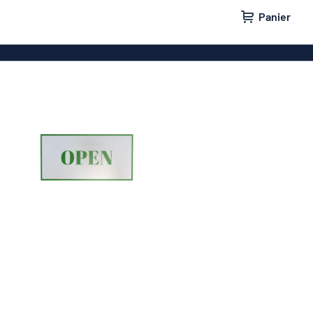
Panier
e maison
Plaques de porte
lants
Plaques boîtes aux lettres
ges
Plaques pas de pub
parking
Nos meilleures ventes