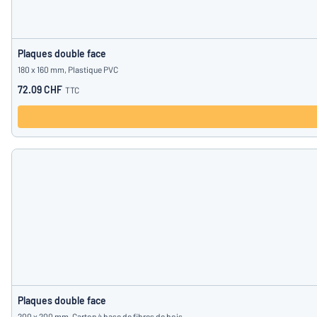
Plaques double face
180 x 160 mm, Plastique PVC
72.09 CHF
TTC
Plaques double face
200 x 200 mm, Carton à base de fibres de bois