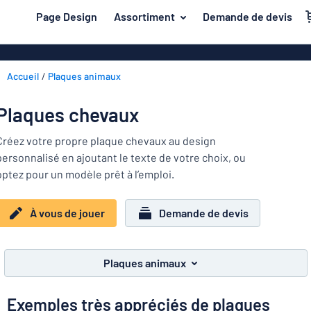
contenu principal
Page Design
Assortiment
Demande de devis
s de jouer
Matière
Plaques en pl
Retour
Accueil
Plaques animaux
Plaques de bo
Porte et boîte aux lettres
au
menu
Plaques en a
Maison et intérieur
Plaques chevaux
Les
Plaques PVC
plus
Trafic et véhicules
Créez votre propre plaque chevaux au design
demandés
Plaques en pl
personnalisé en ajoutant le texte de votre choix, ou
Porte
Matière
Badges
optez pour un modèle prêt à l’emploi.
et
Lettrages ad
Autocollants
boîte
Autocollants
Maison
aux
À vous de jouer
Demande de devis
Plaques animaux
et
lettres
Banderoles
Trafic
intérieur
Plaques enfants
Plaques magn
et
Plaques animaux
véhicules
Plaques laito
Badges
Exemples très appréciés de plaques