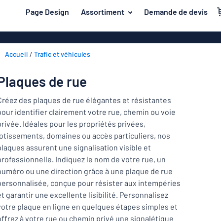
contenu principal
Page Design
Assortiment
Demande de devis
s de jouer
Matière
Plaques en pl
Retour
Accueil
Trafic et véhicules
Plaques de bo
Porte et boîte aux lettres
au
menu
Plaques en a
Maison et intérieur
Plaques de rue
Les
Plaques PVC
plus
Trafic et véhicules
Créez des plaques de rue élégantes et résistantes
demandés
Plaques en pl
pour identifier clairement votre rue, chemin ou voie
Porte
Matière
Badges
privée. Idéales pour les propriétés privées,
et
Lettrages ad
lotissements, domaines ou accès particuliers, nos
Autocollants
boîte
Autocollants
Maison
plaques assurent une signalisation visible et
aux
Plaques animaux
et
professionnelle. Indiquez le nom de votre rue, un
lettres
Banderoles
Trafic
intérieur
numéro ou une direction grâce à une plaque de rue
Plaques enfants
Plaques magn
et
personnalisée, conçue pour résister aux intempéries
véhicules
et garantir une excellente lisibilité. Personnalisez
Plaques laito
Badges
votre plaque en ligne en quelques étapes simples et
offrez à votre rue ou chemin privé une signalétique