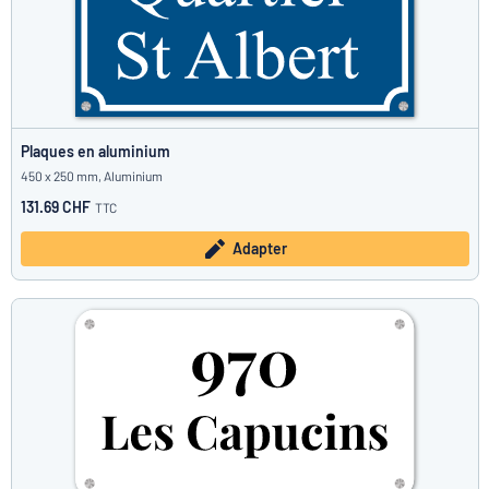
Plaques en aluminium
450 x 250 mm, Aluminium
131.69 CHF
TTC
Adapter