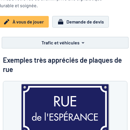
Montrer toutes les catégories
durable et soignée.
Demande
de
À vous de jouer
Demande de devis
devis
Se
 ne parvenez pas à trouver ce que vous cherchez ?
À vous de j
connecter
Service
Trafic et véhicules
clients
Particulier
/
Entreprise
Exemples très appréciés de plaques de
rue
Français