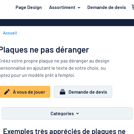
contenu principal
Page Design
Assortiment
Demande de devis
s de jouer
Matière
Plaques en pl
Retour
Accueil
Plaques de bo
Porte et boîte aux lettres
au
menu
Plaques en a
Maison et intérieur
Plaques ne pas déranger
Les
Plaques PVC
plus
Trafic et véhicules
Créez votre propre plaque ne pas déranger au design
demandés
Plaques en pl
personnalisé en ajoutant le texte de votre choix, ou
Porte
Matière
Badges
optez pour un modèle prêt à l’emploi.
et
Lettrages ad
Autocollants
boîte
Autocollants
Maison
aux
À vous de jouer
Demande de devis
Plaques animaux
et
lettres
Banderoles
Trafic
intérieur
Plaques enfants
Plaques magn
et
Catégories
véhicules
Plaques laito
Badges
Exemples très appréciés de plaques ne