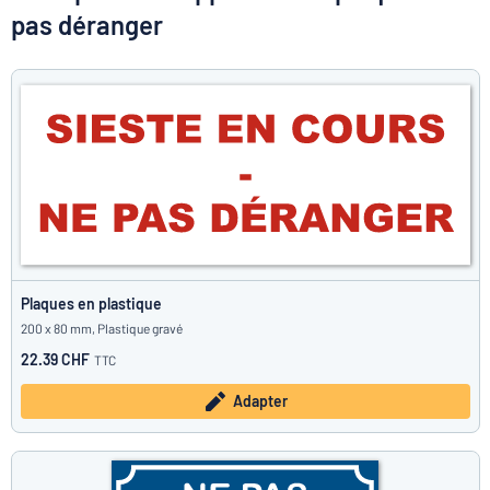
Montrer toutes les catégories
pas déranger
Demande
de
devis
Se
 ne parvenez pas à trouver ce que vous cherchez ?
À vous de j
connecter
Service
clients
Particulier
/
Entreprise
Français
Plaques en plastique
200 x 80 mm, Plastique gravé
22.39 CHF
TTC
Adapter