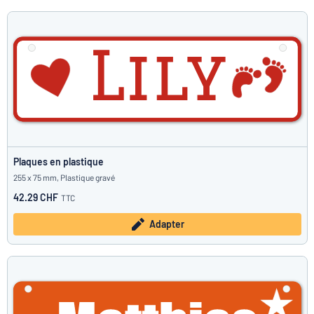
Plaques en plastique
255 x 75 mm, Plastique gravé
42.29 CHF
TTC
Adapter