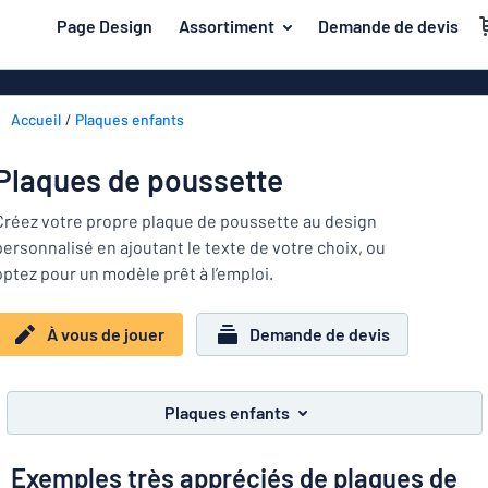
contenu principal
Page Design
Assortiment
Demande de devis
s de jouer
Matière
Plaques en pl
Retour
Accueil
Plaques enfants
Plaques de bo
Porte et boîte aux lettres
au
menu
Plaques en a
Maison et intérieur
Plaques de poussette
Les
Plaques PVC
plus
Trafic et véhicules
Créez votre propre plaque de poussette au design
demandés
Plaques en pl
personnalisé en ajoutant le texte de votre choix, ou
Porte
Matière
Badges
optez pour un modèle prêt à l’emploi.
et
Lettrages ad
Autocollants
boîte
Autocollants
Maison
aux
À vous de jouer
Demande de devis
Plaques animaux
et
lettres
Banderoles
Trafic
intérieur
Plaques enfants
Plaques magn
et
Plaques enfants
véhicules
Plaques laito
Badges
Exemples très appréciés de plaques de