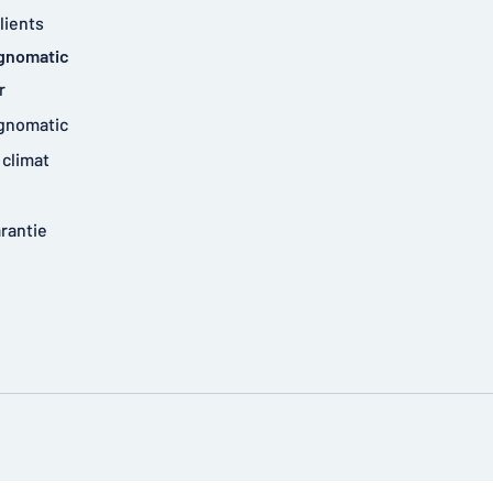
lients
ignomatic
r
ignomatic
climat
arantie