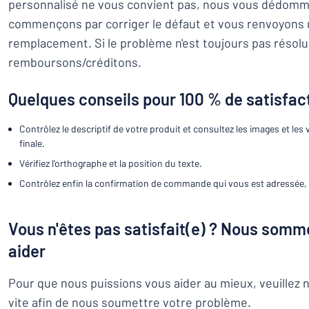
personnalisé ne vous convient pas, nous vous dédom
Montrer toutes les catégories
commençons par corriger le défaut et vous renvoyons 
Demande
remplacement. Si le problème n'est toujours pas résol
de
remboursons/créditons.
devis
Se
Vous ne parvenez pas 
connecter
Quelques conseils pour 100 % de satisfac
Service
clients
Contrôlez le descriptif de votre produit et consultez les images et les
Particulier
/
Entreprise
finale.
Vérifiez l'orthographe et la position du texte.
Français
Contrôlez enfin la confirmation de commande qui vous est adressée, af
Vous n'êtes pas satisfait(e) ? Nous somm
aider
Pour que nous puissions vous aider au mieux, veuillez
vite afin de nous soumettre votre problème.