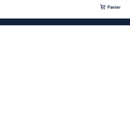
Panier
e maison
Plaques de porte
lants
Plaques boîtes aux lettres
ges
Plaques pas de pub
parking
Nos meilleures ventes