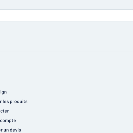
ign
 les produits
cter
 compte
 un devis