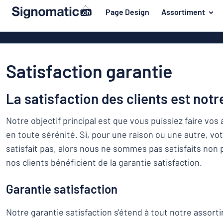
contenu principal
Page Design
Assortiment
s de jouer
Matière
Plaques en pl
Retour
Plaques de bo
Porte et boîte aux lettres
au
Satisfaction garantie
menu
Plaques en a
Maison et intérieur
Les
Plaques PVC
plus
La satisfaction des clients est notre
Trafic et véhicules
demandés
Plaques en pl
Porte
Matière
Badges
Notre objectif principal est que vous puissiez faire vo
et
Lettrages ad
en toute sérénité. Si, pour une raison ou une autre, 
Autocollants
boîte
Autocollants
satisfait pas, alors nous ne sommes pas satisfaits non 
Maison
aux
Plaques animaux
et
nos clients bénéficient de la garantie satisfaction.
lettres
Banderoles
Trafic
intérieur
Plaques enfants
Plaques magn
et
Garantie satisfaction
véhicules
Plaques laito
Badges
Notre garantie satisfaction s'étend à tout notre assorti