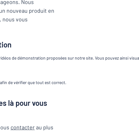
mageons. Nous
un nouveau produit en
u, nous vous
à trouver ce que vous cherchez ?
À vous de jouer
tion
 vidéos de démonstration proposées sur notre site. Vous pouvez ainsi visuali
in de vérifier que tout est correct.
es là pour vous
 nous
contacter
au plus