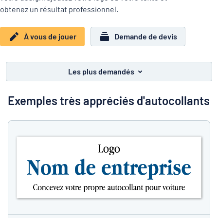
Montrer toutes les catégories
obtenez un résultat professionnel.
Demande
de
À vous de jouer
Demande de devis
devis
Se
 ne parvenez pas à trouver ce que vous cherchez ?
À vous de j
connecter
Service
Les plus demandés
clients
Particulier
/
Entreprise
Exemples très appréciés d'autocollants
Français