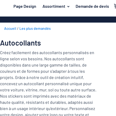
contenu principal
Page Design
Assortiment
Demande de devis
s de jouer
Matière
Plaques en pl
Retour
Accueil
Les plus demandés
Plaques de bo
Porte et boîte aux lettres
au
menu
Plaques en a
Maison et intérieur
Autocollants
Les
Plaques PVC
plus
Trafic et véhicules
Créez facilement des autocollants personnalisés en
demandés
Plaques en pl
ligne selon vos besoins. Nos autocollants sont
Porte
Matière
Badges
disponibles dans une large gamme de tailles, de
et
Lettrages ad
couleurs et de formes pour s’adapter à tous les
Autocollants
boîte
Autocollants
Maison
projets. Grâce à notre outil de création intuitif,
aux
Plaques animaux
et
concevez un autocollant personnalisé unique pour
lettres
Banderoles
Trafic
intérieur
votre voiture, vitrine, mur, sol ou toute autre surface.
Plaques enfants
Plaques magn
et
Nos stickers sont imprimés avec des matériaux de
véhicules
haute qualité, résistants et durables, adaptés aussi
Plaques laito
Badges
bien à un usage intérieur qu’extérieur. Personnalisez
votre design, ajoutez votre logo ou votre texte et