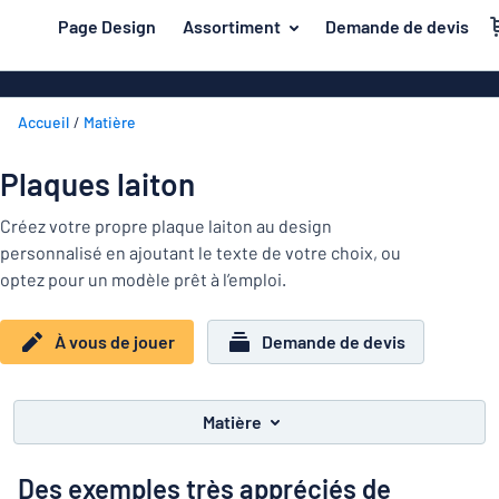
contenu principal
Page Design
Assortiment
Demande de devis
s de jouer
Matière
Plaques en pl
Retour
Accueil
Matière
Plaques de bo
Porte et boîte aux lettres
au
menu
Plaques en a
Maison et intérieur
Plaques laiton
Les
Plaques PVC
plus
Trafic et véhicules
Créez votre propre plaque laiton au design
demandés
Plaques en pl
personnalisé en ajoutant le texte de votre choix, ou
Porte
Matière
Badges
optez pour un modèle prêt à l’emploi.
et
Lettrages ad
Autocollants
boîte
Autocollants
Maison
aux
À vous de jouer
Demande de devis
Plaques animaux
et
lettres
Banderoles
Trafic
intérieur
Plaques enfants
Plaques magn
et
Matière
véhicules
Plaques laito
Badges
Des exemples très appréciés de