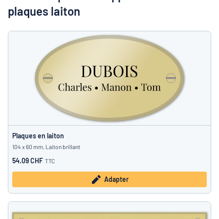
Montrer toutes les catégories
plaques laiton
Demande
de
devis
Se
 ne parvenez pas à trouver ce que vous cherchez ?
À vous de j
connecter
Service
clients
Particulier
/
Entreprise
Français
Plaques en laiton
104 x 60 mm, Laiton brillant
54.09 CHF
TTC
Adapter