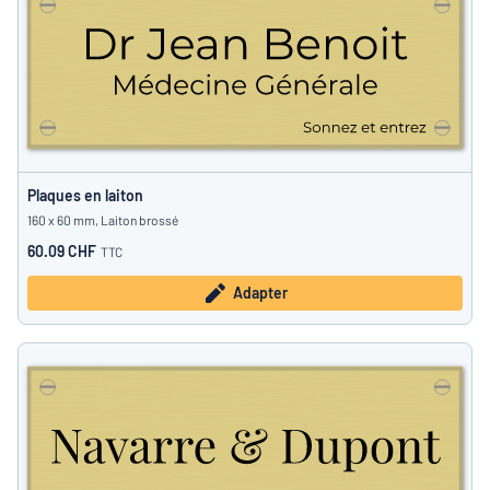
Plaques en laiton
160 x 60 mm, Laiton brossé
60.09 CHF
TTC
Adapter