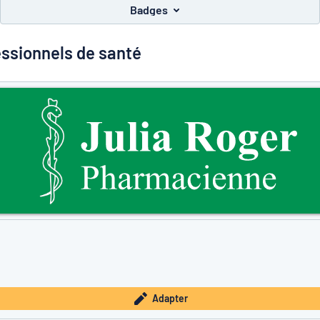
Badges
ssionnels de santé
à trouver ce que vous cherchez ?
À vous de jouer
Adapter