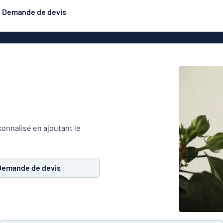
Demande de devis
astique
Plaques double face
Les plus demandés
is
Affiches
Plaques d
luminium
Eco Board
Plaques d'identification
inox
exiglas
Autocol
Plaques en aluminium
hésifs
onnalisé en ajoutant le
inspiration plaques
émaillées
Plaques gravées
Bad
Demande de devis
étiques
Solide P.E.T.
n
Roll-ups
Panneaux 