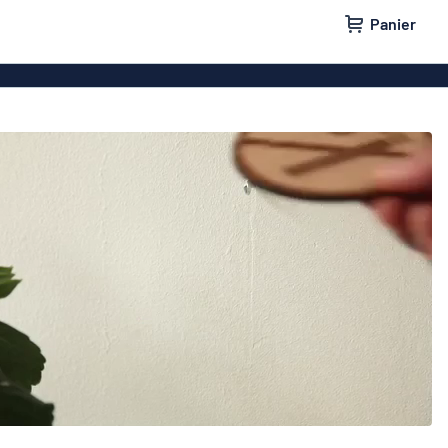
Panier
e maison
Plaques de porte
lants
Plaques boîtes aux lettres
ges
Plaques pas de pub
parking
Nos meilleures ventes