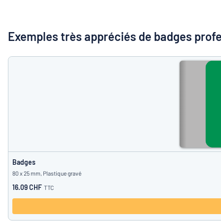
Montrer toutes les catégories
Demande
de
Exemples très appréciés de badges profe
devis
Se
Vous ne parvenez pas 
connecter
Service
clients
Particulier
/
Entreprise
Français
Badges
80 x 25 mm, Plastique gravé
16.09 CHF
TTC