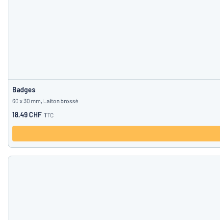
Badges
60 x 30 mm, Laiton brossé
18.49 CHF
TTC