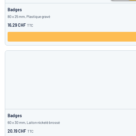
Badges
80 x 25 mm, Plastique gravé
16.29 CHF
TTC
Badges
60 x 30 mm, Laiton nickelé brossé
20.19 CHF
TTC