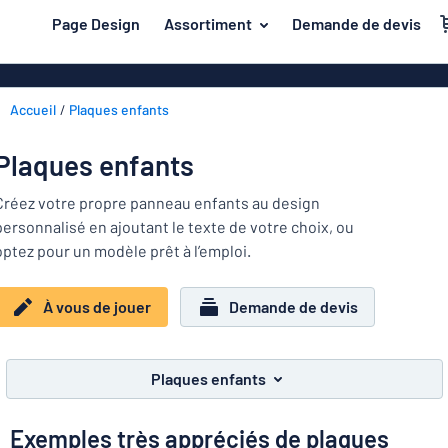
contenu principal
Page Design
Assortiment
Demande de devis
s de jouer
Matière
Plaques en pl
Retour
Accueil
Plaques enfants
Plaques de bo
Porte et boîte aux lettres
au
menu
Plaques en a
Maison et intérieur
Plaques enfants
Les
Plaques PVC
plus
Trafic et véhicules
Créez votre propre panneau enfants au design
demandés
Plaques en pl
personnalisé en ajoutant le texte de votre choix, ou
Porte
Matière
Badges
optez pour un modèle prêt à l’emploi.
et
Lettrages ad
Autocollants
boîte
Autocollants
Maison
aux
À vous de jouer
Demande de devis
Plaques animaux
et
lettres
Banderoles
Trafic
intérieur
Plaques enfants
Plaques magn
et
Plaques enfants
véhicules
Plaques laito
Badges
Exemples très appréciés de plaques