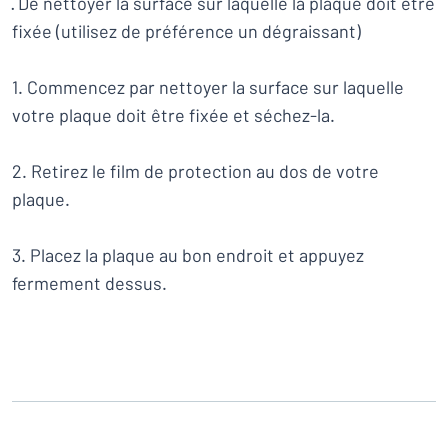
· De nettoyer la surface sur laquelle la plaque doit être
Montrer toutes les catégories
fixée (utilisez de préférence un dégraissant)
Demande
de
1. Commencez par nettoyer la surface sur laquelle
devis
Se
votre plaque doit être fixée et séchez-la.
 ne parvenez pas à trouver ce que vous cherchez ?
À vous de j
connecter
Service
clients
2. Retirez le film de protection au dos de votre
plaque.
Particulier
/
Entreprise
3. Placez la plaque au bon endroit et appuyez
Français
fermement dessus.