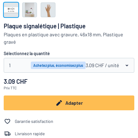
Montrer toutes les catégories
Demande
de
Plaque signalétique | Plastique
devis
Se
Plaques en plastique avec gravure, 46x18 mm, Plastique
 ne parvenez pas à trouver ce que vous cherchez ?
À vous de j
connecter
gravé
Service
clients
Sélectionnez la quantité
Particulier
/
Entreprise
1
3.09 CHF
/ unité
Achetez plus, économisez plus
3.09 CHF
Français
Prix
TTC
Adapter
Garantie satisfaction
Livraison rapide