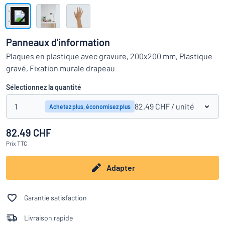
Montrer toutes les catégories
Demande
de
Panneaux d'information
devis
Se
Plaques en plastique avec gravure, 200x200 mm, Plastique
 ne parvenez pas à trouver ce que vous cherchez ?
À vous de j
connecter
gravé, Fixation murale drapeau
Service
clients
Sélectionnez la quantité
Particulier
/
Entreprise
1
82.49 CHF
/ unité
Achetez plus, économisez plus
82.49 CHF
Français
Prix
TTC
Adapter
Garantie satisfaction
Livraison rapide